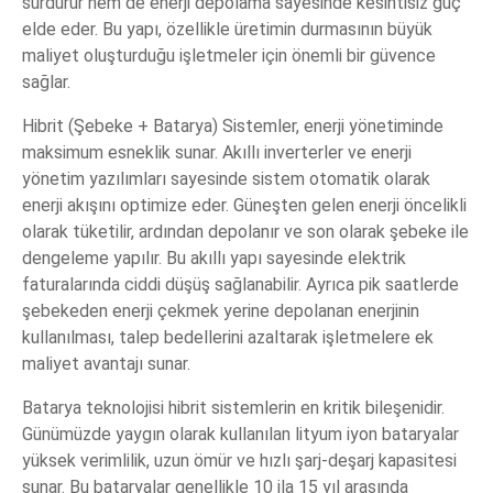
sürdürür hem de enerji depolama sayesinde kesintisiz güç
elde eder. Bu yapı, özellikle üretimin durmasının büyük
maliyet oluşturduğu işletmeler için önemli bir güvence
sağlar.
Hibrit (Şebeke + Batarya) Sistemler, enerji yönetiminde
maksimum esneklik sunar. Akıllı inverterler ve enerji
yönetim yazılımları sayesinde sistem otomatik olarak
enerji akışını optimize eder. Güneşten gelen enerji öncelikli
olarak tüketilir, ardından depolanır ve son olarak şebeke ile
dengeleme yapılır. Bu akıllı yapı sayesinde elektrik
faturalarında ciddi düşüş sağlanabilir. Ayrıca pik saatlerde
şebekeden enerji çekmek yerine depolanan enerjinin
kullanılması, talep bedellerini azaltarak işletmelere ek
maliyet avantajı sunar.
Batarya teknolojisi hibrit sistemlerin en kritik bileşenidir.
Günümüzde yaygın olarak kullanılan lityum iyon bataryalar
yüksek verimlilik, uzun ömür ve hızlı şarj-deşarj kapasitesi
sunar. Bu bataryalar genellikle 10 ila 15 yıl arasında